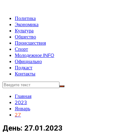
Политика
Экономика
Культура
Общество
Происшествия
Спорт
Молодежное.INFO
Официально
Подкаст
Контакты
Главная
2023
Январь
27
День:
27.01.2023