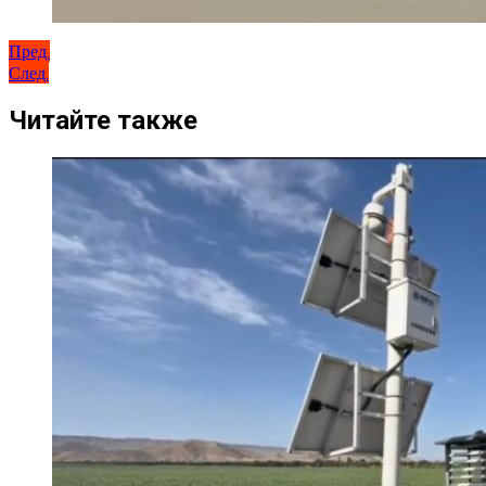
Навигация
Пред.
След.
по
записям
Читайте также