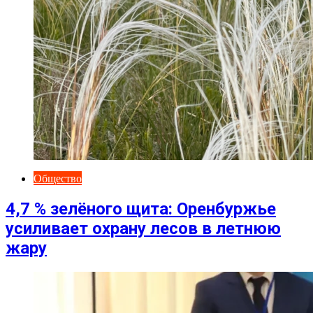
Общество
4,7 % зелёного щита: Оренбуржье
усиливает охрану лесов в летнюю
жару