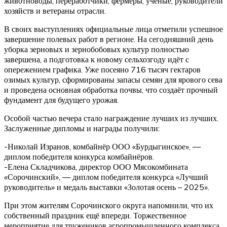
животноводы, переработчики, фермеры, учёные, руководители
хозяйств и ветераны отрасли.
В своих выступлениях официальные лица отметили успешное
завершение полевых работ в регионе. На сегодняшний день
уборка зерновых и зернобобовых культур полностью
завершена, а подготовка к новому сельхозгоду идёт с
опережением графика. Уже посеяно 716 тысяч гектаров
озимых культур, сформированы запасы семян для ярового сева
и проведена основная обработка почвы, что создаёт прочный
фундамент для будущего урожая.
Особой частью вечера стало награждение лучших из лучших.
Заслуженные дипломы и награды получили:
-Николай Изранов, комбайнёр ООО «Бурдыгинское», —
диплом победителя конкурса комбайнёров.
-Елена Складчикова, директор ООО Мясокомбината
«Сорочинский», — диплом победителя конкурса «Лучший
руководитель» и медаль выставки «Золотая осень – 2025».
При этом жителям Сорочинского округа напомнили, что их
собственный праздник ещё впереди. Торжественное
мероприятие для тружеников агропромышленного комплекса