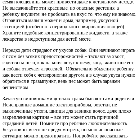
семян клещевины может привести даже к летальному исходу.
Не высаживайте эти красивые, но опасные растения, а
ребенку внушите: не пробовать на вкус то, что ему не знакомо.
Отравиться малыш может и дома, например, уксусной
эссенцией (особенно в период консервирования овощей).
Храните подобные концентрированные жидкости, а также
лекарства в недоступном для детей месте.
Нередко дети страдают от укусов собак. Они начинают играть
с псом без всяких предосторожностей – таскают за хвост,
садятся на него, как на коня, лезут к нему, когда животное ест,
и собака отвечает агрессией. Обязательно объясните ребенку,
как вести себя с четвероногим другом, а в случае укуса нужно
обратиться в травмпункт, ведь пес может быть заражен
бешенством.
Зачастую виновниками детских травм бывают сами родители.
Неисправные домашние электроприборы, розетки, не
выключенные утюги, щипцы для завивки волос, даже плохо
закрепленная картина – все это может стать причиной
страданий детей. Помните про ребячью любознательность.
Безусловно, всего не предусмотреть, но многие опасные
ситуации можно предотвратить. Попробуйте рассказывать