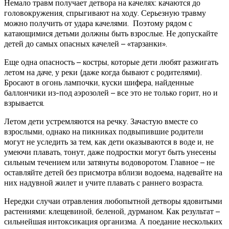
Немало травм получает детвора на качелях: качаются до
головокружения, спрыгивают на ходу. Серьезную травму
можно получить от удара качелями. Поэтому рядом с
катающимися детьми должны быть взрослые. Не допускайте
детей до самых опасных качелей – «тарзанки».
Еще одна опасность – костры, которые дети любят разжигать
летом на даче, у реки (даже когда бывают с родителями).
Бросают в огонь лампочки, куски шифера, найденные
баллончики из-под аэрозолей – все это не только горит, но и
взрывается.
Летом дети устремляются на речку. Зачастую вместе со
взрослыми, однако на пикниках подвыпившие родители
могут не уследить за тем, как дети оказываются в воде и, не
умеючи плавать, тонут, даже подростки могут быть унесены
сильным течением или затянуты водоворотом. Главное – не
оставляйте детей без присмотра вблизи водоема, надевайте на
них надувной жилет и учите плавать с раннего возраста.
Нередки случаи отравления любопытной детворы ядовитыми
растениями: клещевиной, беленой, дурманом. Как результат –
сильнейшая интоксикация организма. А поедание нескольких