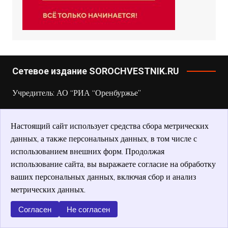
Сетевое издание SOROCHVESTNIK.RU
Учредитель: АО “РИА “Оренбуржье”
Главный редактор: Геранина Екатерина Андреевна
Настоящий сайт использует средства сбора метрических
e-mail:
gupsv@mail.ru
данных, а также персональных данных, в том числе с
использованием внешних форм. Продолжая
Телефон: 8 (35346) 4-28-53
использование сайта, вы выражаете согласие на обработку
ваших персональных данных, включая сбор и анализ
Зарегистрировано Федеральной службой по надзору в
метрических данных.
сфере связи, информационных технологий и массовых
Согласен
Не согласен
коммуникаций.