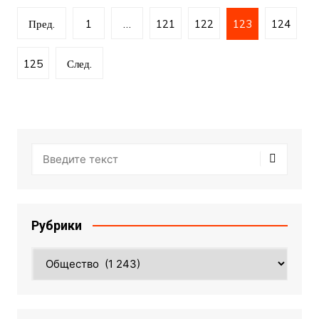
Пагинация
Пред.
1
…
121
122
123
124
записей
125
След.
Рубрики
Рубрики